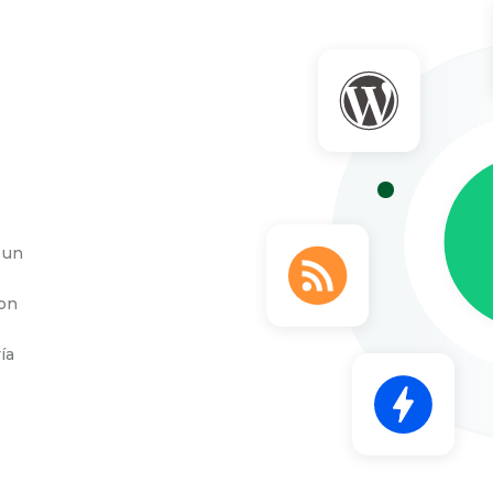
 un
con
ía